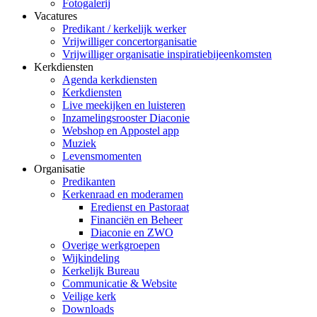
Fotogalerij
Vacatures
Predikant / kerkelijk werker
Vrijwilliger concertorganisatie
Vrijwilliger organisatie inspiratiebijeenkomsten
Kerkdiensten
Agenda kerkdiensten
Kerkdiensten
Live meekijken en luisteren
Inzamelingsrooster Diaconie
Webshop en Appostel app
Muziek
Levensmomenten
Organisatie
Predikanten
Kerkenraad en moderamen
Eredienst en Pastoraat
Financiën en Beheer
Diaconie en ZWO
Overige werkgroepen
Wijkindeling
Kerkelijk Bureau
Communicatie & Website
Veilige kerk
Downloads