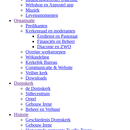
Webshop en Appostel app
Muziek
Levensmomenten
Organisatie
Predikanten
Kerkenraad en moderamen
Eredienst en Pastoraat
Financiën en Beheer
Diaconie en ZWO
Overige werkgroepen
Wijkindeling
Kerkelijk Bureau
Communicatie & Website
Veilige kerk
Downloads
Dorpskerk
de Dorpskerk
Stiltecentrum
Orgel
Gebouw Irene
Beheer en Verhuur
Historie
Geschiedenis Dorpskerk
Gebouw Irene