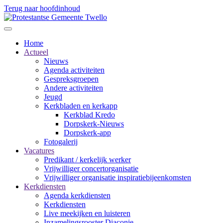
Terug naar hoofdinhoud
Home
Actueel
Nieuws
Agenda activiteiten
Gespreksgroepen
Andere activiteiten
Jeugd
Kerkbladen en kerkapp
Kerkblad Kredo
Dorpskerk-Nieuws
Dorpskerk-app
Fotogalerij
Vacatures
Predikant / kerkelijk werker
Vrijwilliger concertorganisatie
Vrijwilliger organisatie inspiratiebijeenkomsten
Kerkdiensten
Agenda kerkdiensten
Kerkdiensten
Live meekijken en luisteren
Inzamelingsrooster Diaconie